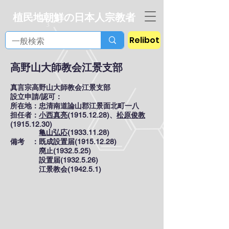
植民地朝鮮の日本人宗教者
Relibot
高野山大師教会江景支部
真言宗高野山大師教会江景支部
設立申請/認可：
所在地：忠清南道論山郡江景面北町一八
担任者：
小西真亮
(1915.12.28)、
松原俊教
(1915.12.30)
亀山弘応
(1933.11.28)
備考 ：既成設置届(1915.12.28)
廃止(1932.5.25)
設置届(1932.5.26)
江景教会(1942.5.1)