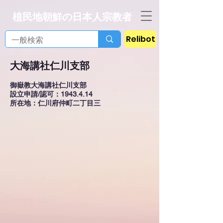
植民地朝鮮の日本人宗教者
Relibot
大海講社仁川支部
御嶽教大海講社仁川支部
設立申請/認可：1943.4.14
所在地：仁川府仲町二丁目三