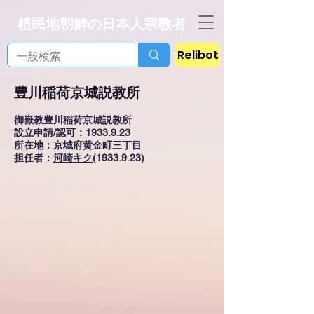
植民地朝鮮の日本人宗教者
Relibot
豊川稲荷京城説教所
御嶽教豊川稲荷京城説教所
設立申請/認可：1933.9.23
所在地：京城府黄金町三丁目
担任者：
河崎キク
(1933.9.23)