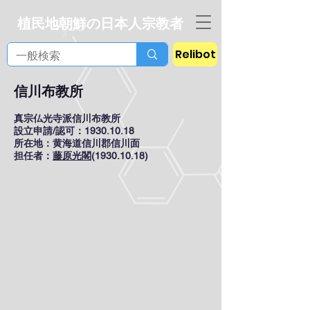
植民地朝鮮の日本人宗教者
Relibot
信川布教所
真宗仏光寺派信川布教所
設立申請/認可：1930.10.18
所在地：黄海道信川郡信川面
担任者：
藤原光閣
(1930.10.18)