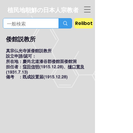
植民地朝鮮の日本人宗教者
Relibot
倭館説教所
真宗仏光寺派倭館説教所
設立申請/認可：
所在地：慶尚北道漆谷郡倭館面倭館洞
担任者：
窪田信明
(1915.12.28)、
樋口寛良
(1931.7.13)
備考 ：既成設置届(1915.12.28)