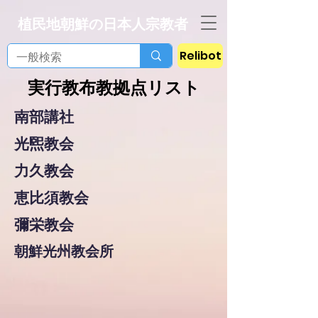
植民地朝鮮の日本人宗教者
Relibot
実行教布教拠点リスト
南部講社
光煕教会
力久教会
恵比須教会
彌栄教会
朝鮮光州教会所