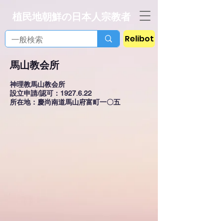
植民地朝鮮の日本人宗教者
Relibot
馬山教会所
神理教馬山教会所
設立申請/認可：1927.6.22
所在地：慶尚南道馬山府富町一〇五