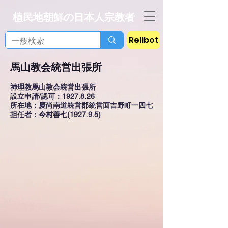
植民地朝鮮の日本人宗教者
Relibot
馬山教会統営出張所
神理教馬山教会統営出張所
設立申請/認可：1927.8.26
所在地：慶尚南道統営郡統営面吉野町一四七
担任者：
今村善七
(1927.9.5)