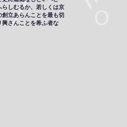
へらしむるか、若しくは京
の創立あらんことを最も切
り興さんことを希ふ者な