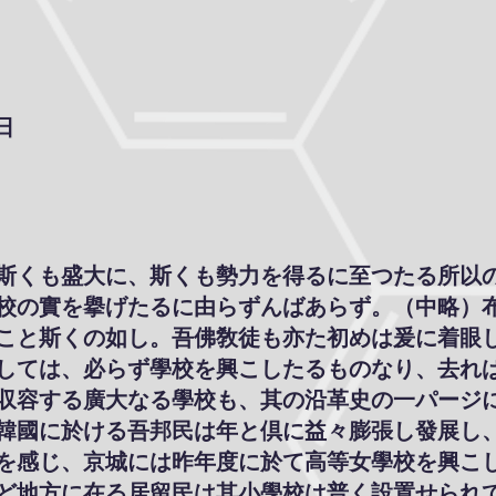
日
斯くも盛大に、斯くも勢力を得るに至つたる所以
校の實を擧げたるに由らずんばあらず。（中略）
こと斯くの如し。吾佛敎徒も亦た初めは爰に着眼
しては、必らず學校を興こしたるものなり、去れ
収容する廣大なる學校も、其の沿革史の一パージ
韓國に於ける吾邦民は年と倶に益々膨張し發展し
を感じ、京城には昨年度に於て高等女學校を興こ
ど地方に在る居留民は其小學校は普く設置せられ