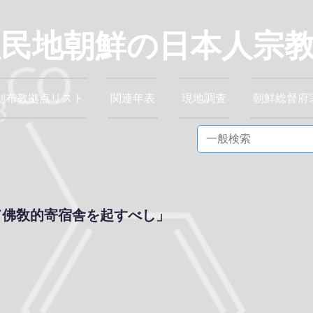
植民地朝鮮の日本人宗
別布教拠点リスト
関連年表
現地調査
朝鮮総督府
て佛敎的寄宿舎を起すべし」
』