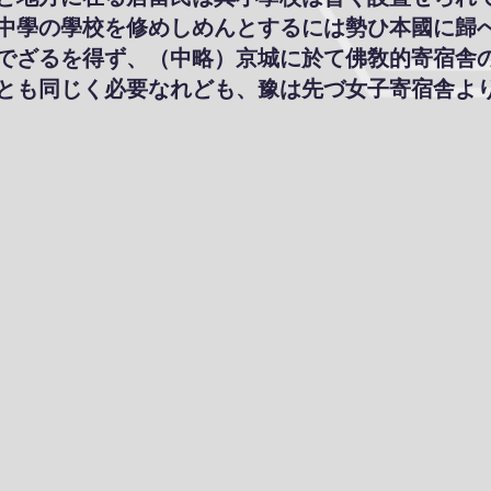
中學の學校を修めしめんとするには勢ひ本國に歸
でざるを得ず、（中略）京城に於て佛敎的寄宿舎
とも同じく必要なれども、豫は先づ女子寄宿舎よ