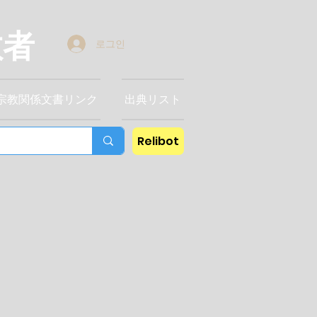
教者
로그인
宗教関係文書リンク
出典リスト
Relibot