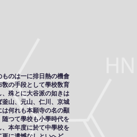
のものは一に排日熱の機會
布敎の手段として學校敎育
し、殊とに大谷派の如きは
ば釜山、元山、仁川、京城
には何れも本願寺の名の顯
、随つて學校も小學時代を
し、本年度に於て中學校を
て更に遺憾なしといへど