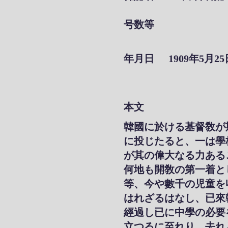
号数等
年月日
1909年5月25
本文
韓國に於ける基督敎が
に投じたると、一は學
が其の偉大なる力ある
何地も開敎の第一着と
等、今や數千の児童を
はれざるはなし、已來
經過し已に中學の必要
立つるに至れり、去れ