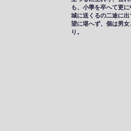
も、小學を卒へて更に
城に送くるの二途に出
望に堪へず、個は男女
り。