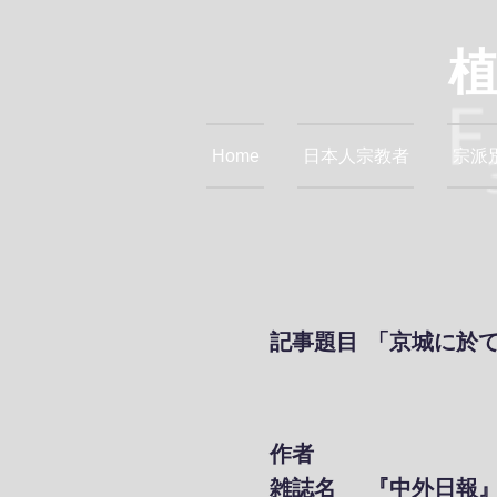
Home
日本人宗教者
宗派
記事題目
「京城に於
作者
雑誌名
『中外日報