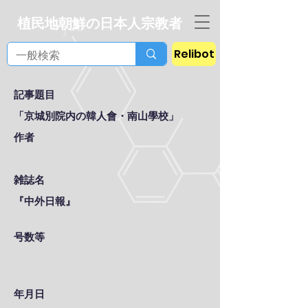
植民地朝鮮の日本人宗教者
Relibot
記事題目
「京城別院内の韓人會・南山學校」
作者
雑誌名
『中外日報』
号数等
年月日