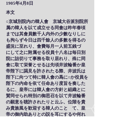
1905年4月8日
本文
○京城別院内の韓人會 京城大谷派別院所
属の韓人を以て成立せる同會は昨年春頃
までは其會員數千人内外の少數なりしに
も拘らず今日は四千餘人の多數を得るの
盛況に至れり、會費毎月一人前五銭づゝ
にして之に附属せる役員十八名は毎日別
院に詰切りて事務を取り居れり、殊に同
會に取て栄誉とせるは先頃井波輪番か皇
帝陛下に謁見を許されたる際、井波氏は
陛下に向つて特に韓人會の爲に○か役員を
陛下の内命を依て任命あり度旨を奏した
るに、皇帝には韓人會の方針と組織とに
賛同せられ特別の御思召を以て井波輪番
の願意を聴許されたりと云ふ、位階を貴
み貴族風を歓迎する韓人のことゝて、皇
帝の御内助ありとの説を耳にするや何れ
も大に喜ひ居れば同會は今後非常なる發
達を見るに至るべしと云ふ。