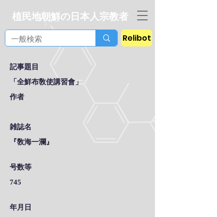
植民地朝鮮の日本人宗教者
Relibot
記事題目
「全鮮布敎使講習會」
作者
雑誌名
『敎海一瀾』
号数等
745
年月日