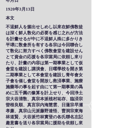
年月日
1920年3月13日
本文
不逞鮮人を簇出せしめし以來在鮮佛敎徒
は深く鮮人敎化の必要を感じ之れが方法
を計畫せるが中に不逞鮮人殊に多かりき
平壌に敎會所を有する各宗は今回聯合し
て敎化に努力すべく佛敎會堂を建設せん
とて資金の応援を各宗當局に依頼し來り
たり、計畫の内容は第一期事業として仮
會堂を建設し講演會、日曜學校を開き第
二期事業として本會堂を建設し青年會女
子會を催し會堂を開放し救済事業、施療
施藥等の事を起す由にて第一期事業の爲
めに五千圓の豫算を計上せり、今回浄土
宗大谷清敎、真宗本派植村祐存、臨済宗
曽根良順、真言宗内海慧雲、日蓮宗早瀬
孝廉、真宗山元派藤野達悟、曹洞宗東海
林道賢、大谷派竹林實登の各氏聯名左記
趣意書を送り各宗當局に援助を依頼し來