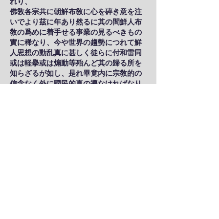
れり、
佛敎各宗共に朝鮮布敎に心を碎き意を注
いでより茲に年あり然るに其の間鮮人布
敎の爲めに着手せる事業の見るべきもの
實に稀なり、今や世界の趨勢につれて鮮
人思想の動乱真に甚しく徒らに付和雷同
或は軽擧或は煽動等殆んど其の歸る所を
知らざるが如し、是れ畢竟内に宗敎的の
信念なく外に國民的真の導なければなり
特に全道第二の都市として將た基敎の隆
盛地として過般來事件頻出の地として將
た又た未來の一大工業地として○目せられ
つゝある大平壌而も現に六萬の鮮人集合
地として此中に佛敎者の手になる布敎機
關の施設なきは實に寒心慚愧の至りとせ
ずんばあらず、顧れば各宗いづれも此地
開敎以來等しく之れが爲めに苦心焦慮止
まざるものありしも事容易の業にあらず
して能く一宗一派の力を以て堪ふる能は
ず荏苒今日に至りしなり於是てか生等見
る所あり奮然立つて宗敎の小見を打破し
同心協力唯一佛敎の名の下に刻苦精励不