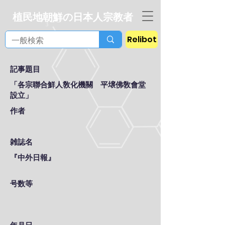
植民地朝鮮の日本人宗教者
Relibot
記事題目
「各宗聯合鮮人敎化機關 平壌佛敎會堂
設立」
作者
雑誌名
『中外日報』
号数等