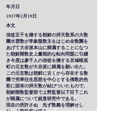
年月日
1937年2月19日
本文
信徒五千を擁する朝鮮の拝天敎系の大敎
團水雲敎が李象龍敎主をはじめ全敎團を
あげて大谷派本山に歸属することになつ
た朝鮮開敎史上畫期的な転向問題に引續
き今度は參千人の信徒を擁する京城峴底
町の元玄敎が大谷派に歸属を願い出た。
この元玄敎は朝鮮に古くから存在する敎
團で兜率往生思想を中心とする佛敎的色
彩に固有の拝天敎が結びついたもので、
朝鮮開敎監督部で上野監督以下目下これ
が歸属について鋭意研究中である。
現在の所許さぬ 先ず敎義を理解せし
む 上野監督は語る。
右について歸山中の上野朝鮮開敎監督は
語る。
まだ之はどこにも發表していないが、實