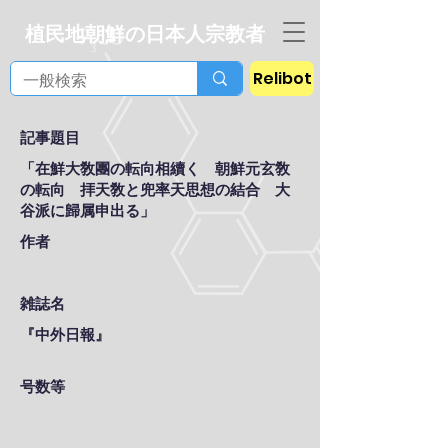
植民地朝鮮の日本人宗教者
Relibot
記事題目
「在鮮大敎團の転向相續く 朝鮮元玄敎
の転向 拝天敎と兜率天思想の結合 大
谷派に歸属申出る」
作者
雑誌名
『中外日報』
号数等