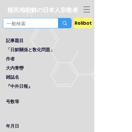
植民地朝鮮の日本人宗教者
Relibot
記事題目
「日鮮關係と敎化問題」
作者
大内青巒
雑誌名
『中外日報』
号数等
年月日