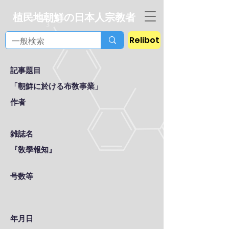
植民地朝鮮の日本人宗教者
Relibot
記事題目
「朝鮮に於ける布敎事業」
作者
雑誌名
『敎學報知』
号数等
年月日