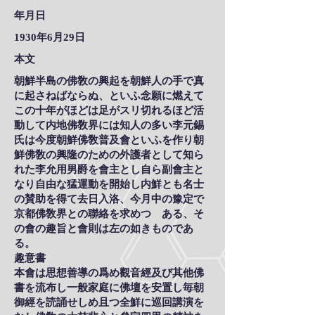
年月日
1930年6月29日
本文
朝鮮半島の佛敎の興起を朝鮮人の手で真
に起さねばならぬ、といふ念願に燃えて
この十年がほどは足がスリ切れるほど活
動して内地佛敎界には知人の多い李元錫
氏は今度朝鮮佛敎普及會といふを作り朝
鮮佛敎の興隆のための外護者として知ら
れた李允用男爵を會主とし自ら副會主と
なり自由な猛運動を開始し内鮮とも名士
の賛助を得て去日入洛、今月中の豫定で
京都佛敎界との聯絡を求めつゝある、そ
の會の趣旨と會則は左の如きものであ
る。
趣意書
本會は思想善導の爲め觀音經及び其他佛
書を流布し一般家庭に佛壇を安置し毎朝
御經を読誦せしめ且つ全鮮に巡回講演を