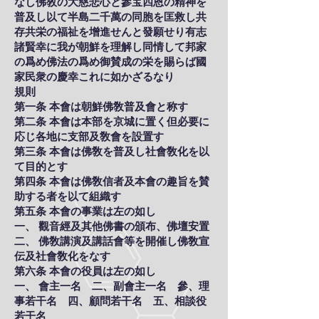
なし佛敎の大慈悲心と參宝四恩の精神を
普及し以て半島二千萬の同胞を匡救し共
存共栄の福祉を增進せんと發願せり有志
諸賢幸に我が朝鮮を理解し同情して邦家
の爲め佛法の爲め御賛成の栄を賜らば國
家民衆の慶幸これに如かざるなり
規則
第一条 本會は朝鮮佛敎普及會と称す
第二条 本會は本部を京城に置く但必要に
応じ各地に支部及敎會を設置す
第三条 本會は佛敎を普及し社會敎化を以
て目的とす
第四条 本會は佛敎信者及本會の趣旨を賛
助する者を以て組織す
第五条 本會の事業は左の如し
一、 觀音經及其他佛書の頒布、佛壇安置
二、 佛敎講演及講話會等を開催し佛敎宣
伝及社會敎化をなす
第六条 本會の役員は左の如し
一、 會主一名 二、副會主一名 參、理
事若干名 四、顧問若干名 五、相談役
若干名