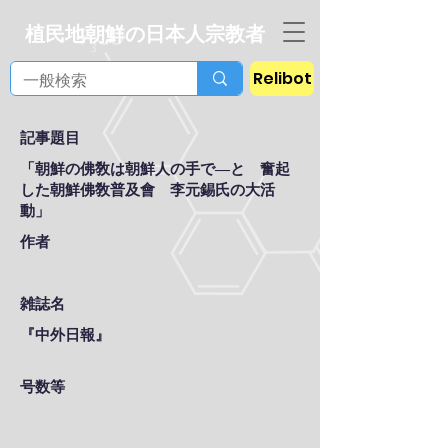
植民地朝鮮の日本人宗教者
Relibot
記事題目
「朝鮮の佛敎は朝鮮人の手で―と 奮起
した朝鮮佛敎普及會 李元錫氏の大活
動」
作者
雑誌名
『中外日報』
号数等