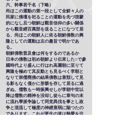
六、幹事若干名（下略）
尚ほこの運動の第一段として全鮮々人の
民家に佛壇を祀ることの運動を先づ啓蒙
的になし且つ朝鮮は觀音信仰の多い關係
から觀音經百萬部を送ることになつて居
る、尚ほこの朝鮮人に依る朝鮮佛敎の興
隆としての運動は左の趣旨で明かであ
る。
朝鮮佛敎普及會は何をするのであるか
日本の佛敎は初め朝鮮より伝來した○で參
國時代より盛んに行はれ高麗朝に至りて
興隆を極めて其反動とも見るべく李朝と
なりて崇儒廃佛の結果佛敎は衰頽して見
る影もなく僅かに形骸を存して居るに過
ぎぬ、儒敎も一時振興せしが李朝中世以
降は儒敎の精神を没却し徒らに章句の末
に流れ學派争論して同党異伐を事とし政
争と混流して極度の神經衰弱に陥つたの
であります。これが更生の道は熱愛を注
射して精神的に振起せしむるにありと思
料せらるゝのであります。其方法は種々