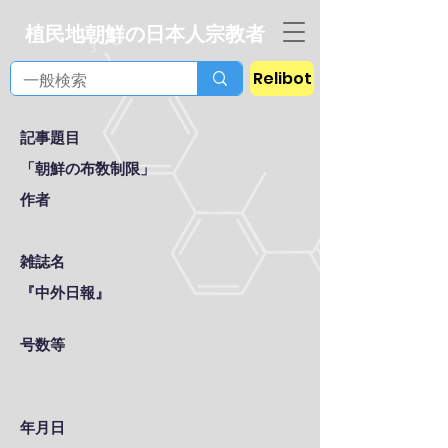
植民地朝鮮の日本人宗教者
Relibot
記事題目
「朝鮮の布敎制限」
作者
雑誌名
『中外日報』
号数等
年月日