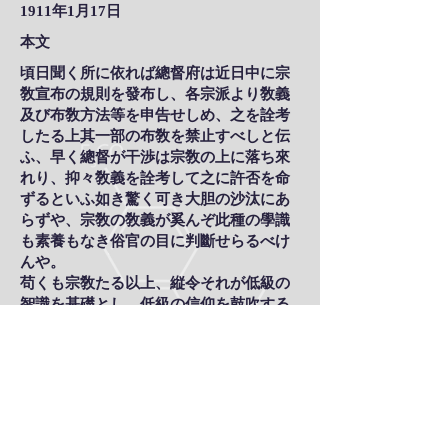
1911年1月17日
本文
頃日聞く所に依れば總督府は近日中に宗
敎宣布の規則を發布し、各宗派より敎義
及び布敎方法等を申告せしめ、之を詮考
したる上其一部の布敎を禁止すべしと伝
ふ、早く總督が干渉は宗敎の上に落ち來
れり、抑々敎義を詮考して之に許否を命
ずるといふ如き驚く可き大胆の沙汰にあ
らずや、宗敎の敎義が奚んぞ此種の學識
も素養もなき俗官の目に判斷せらるべけ
んや。
苟くも宗敎たる以上、縦令それが低級の
智識を基礎とし、低級の信仰を鼓吹する
ものたりとも、濫りに國家の治政に累を
及ぼし、新附の國民に悪化を布くが如き
ことは決してなかるべく、此の如き低級
の宗敎にても之を善用○用せば、寧ろ總督
府が開發の方針に間接の利益を與ふべし
内地の佛敎家が此際奮て朝鮮布敎に當ら