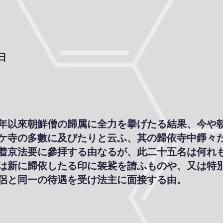
日
年以來朝鮮僧の歸属に全力を擧げたる結果、今や
ケ寺の多數に及びたりと云ふ、其の歸依寺中錚々
着京法要に參拝する由なるが、此二十五名は何れ
は新に歸依したる印に袈裟を請ふものや、又は特
侶と同一の待遇を受け法主に面接する由。