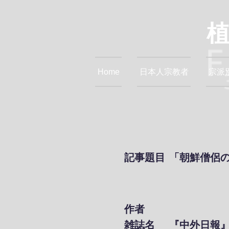
Home
日本人宗教者
宗派
記事題目
「朝鮮僧侶
作者
雑誌名
『中外日報