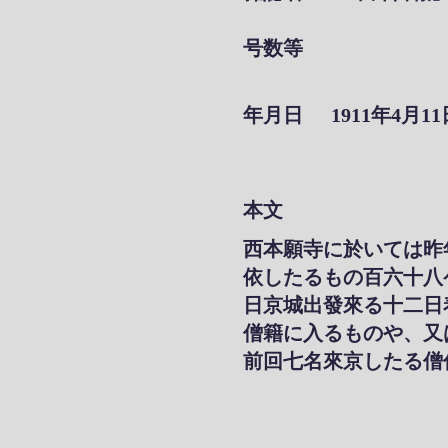
号数等
年月日
1911年4月11
本文
西本願寺に於いては昨
依したるもの百六十八
日京城出發來る十二日
僧籍に入るものや、又
前回七名來京したる僧