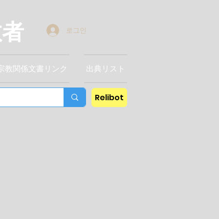
教者
로그인
宗教関係文書リンク
出典リスト
Relibot