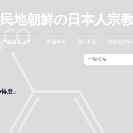
植民地朝鮮の日本人宗
別布教拠点リスト
関連年表
現地調査
朝鮮総督府
の得度」
』