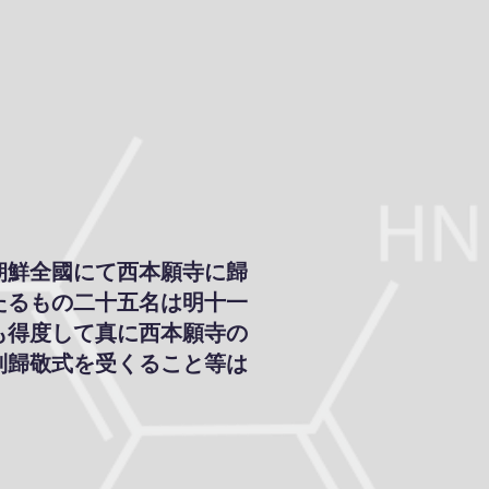
朝鮮全國にて西本願寺に歸
たるもの二十五名は明十一
も得度して真に西本願寺の
別歸敬式を受くること等は