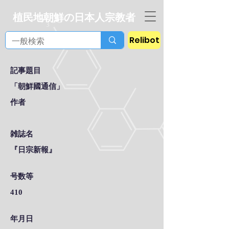
植民地朝鮮の日本人宗教者
Relibot
記事題目
「朝鮮國通信」
作者
雑誌名
『日宗新報』
号数等
410
年月日