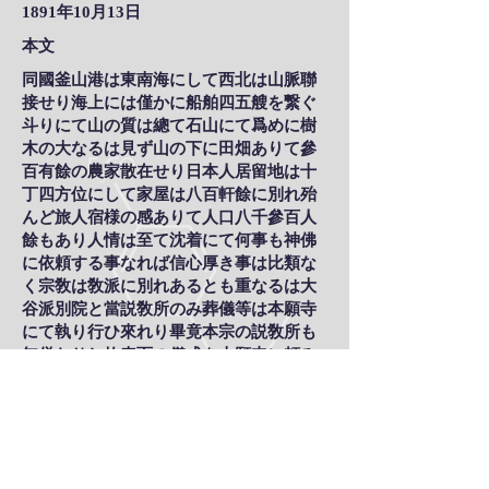
1891年10月13日
本文
同國釜山港は東南海にして西北は山脈聯
接せり海上には僅かに船舶四五艘を繋ぐ
斗りにて山の質は總て石山にて爲めに樹
木の大なるは見ず山の下に田畑ありて參
百有餘の農家散在せり日本人居留地は十
丁四方位にして家屋は八百軒餘に別れ殆
んど旅人宿様の感ありて人口八千參百人
餘もあり人情は至て沈着にて何事も神佛
に依頼する事なれば信心厚き事は比類な
く宗敎は敎派に別れあるとも重なるは大
谷派別院と當説敎所のみ葬儀等は本願寺
にて執り行ひ來れり畢竟本宗の説敎所も
無僧なりし故表面の儀式を本願寺に頼み
し也今回妙覺寺別院の名称を以て設立す
る事を其筋に出願の都合なれば不日信者
も眉を開くの時至る可と又敎育の如きは
簡易校より高等小學迄の設けありて子弟
を敎育す神社は市街の中央に一社あり金