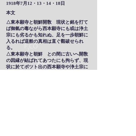
1918年7月12・13・14・18日
本文
△東本願寺と朝鮮開敎 現状と銘を打て
ば御氣の毒ながら西本願寺にも或は浄土
宗にも劣るかも知れぬ、足を一歩朝鮮に
入るれば這般の真相は直ぐ觀破せられ
る。
△東本願寺と朝鮮 との間に古いへ開敎
の因縁が結ばれてあつたにも拘らず、現
状に於てボツト出の西本願寺や浄土宗に
ナゼやられるかといふに、一つの原因は
大谷派現内局の姿勢方針が消極的にして
徒らに苟安を貪るが爲めでもあり、且つ
は在鮮の内地人が十中九分近くまで西の
門徒であるからだ
△しからば鮮人開敎 は如何といふに是
れまた頗る不振で浄土宗の後塵をも拝す
ることが出來ない、今後は知らず現状は
件の如しである