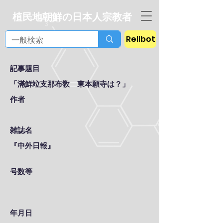
植民地朝鮮の日本人宗教者
Relibot
記事題目
「滿鮮竝支那布敎 東本願寺は？」
作者
雑誌名
『中外日報』
号数等
年月日