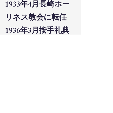
1933年4月長崎ホー
リネス教会に転任
1936年3月按手礼典
を受け教職
1937年3月京城聖教
会に転任
Ⅱ－⑭1114
1937年7月6日朝鮮布
教管理者（京城府東
四軒町二六）届け