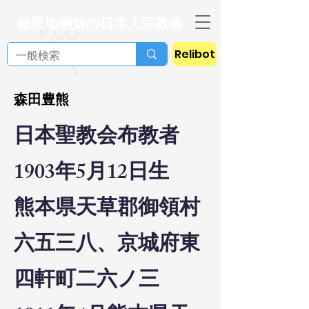
植民地朝鮮の日本人宗教者
Relibot
森田豊熊
日本聖教会布教者
1903年5月12日生
熊本県天草郡御領村
六五三八、京城府東
四軒町二六ノ三