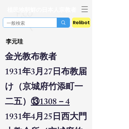
植民地朝鮮の日本人宗教者
Relibot
李元珪
金光教布教者
1931年3月27日布教届
け（京城府竹添町一
二五）
⑬1308－4
1931年4月25日西大門