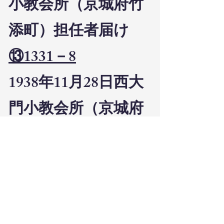
小教会所（京城府竹
添町）担任者届け
⑬1331－8
1938年11月28日西大
門小教会所（京城府
平洞町二四）担任
者、
天野直
（京城府
元町二丁目五五）に
変更
⑬3613－7