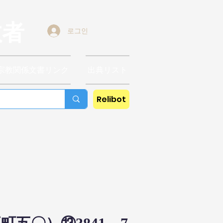
教者
로그인
宗教関係文書リンク
出典リスト
Relibot