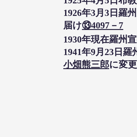
1925年4月5
1926年3月3
届け
⑬4097－7
1930年現在羅
1941年9月2
小畑熊三郎
に変更