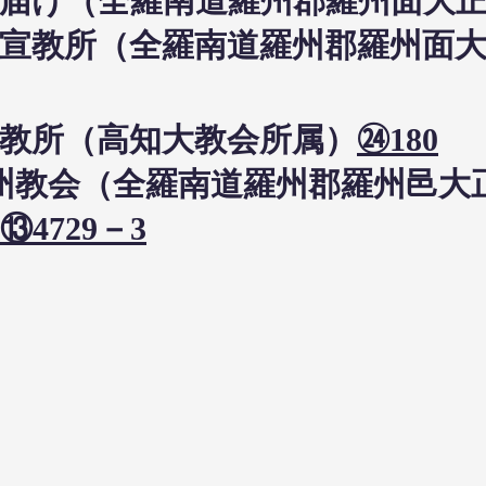
日布教届け（全羅南道羅州郡羅州面大
日羅州宣教所（全羅南道羅州郡羅州面
州宣教所（高知大教会所属）
㉔180
3日羅州教会（全羅南道羅州郡羅州邑
⑬4729－3