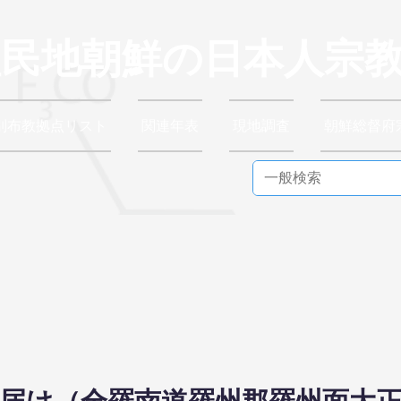
植民地朝鮮の日本人宗
別布教拠点リスト
関連年表
現地調査
朝鮮総督府