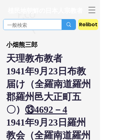
植民地朝鮮の日本人宗教者
Relibot
小畑熊三郎
天理教布教者
1941年9月23日布教
届け（全羅南道羅州
郡羅州邑大正町五
〇）
⑬4692－4
1941年9月23日羅州
教会（全羅南道羅州