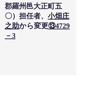
郡羅州邑大正町五
〇）担任者、
小畑庄
之助
から変更
⑬4729
－3