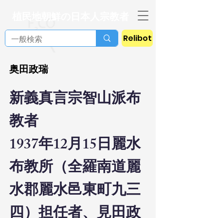
植民地朝鮮の日本人宗教者
Relibot
奥田政瑞
新義真言宗智山派布
教者
1937年12月15日麗水
布教所（全羅南道麗
水郡麗水邑東町九三
四）担任者、
見田政