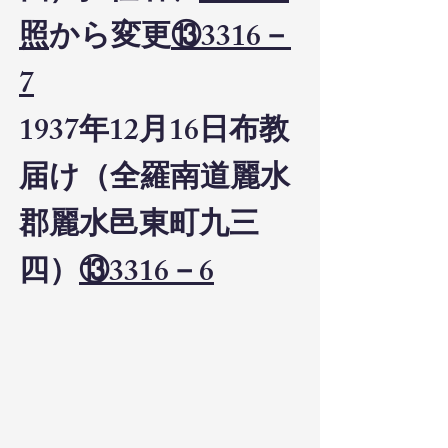
照
から変更
⑬3316－
7
1937年12月16日布教
届け（全羅南道麗水
郡麗水邑東町九三
四）
⑬3316－6