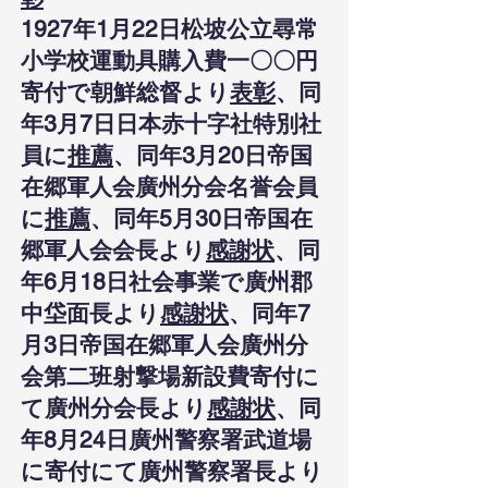
1927年1月22日松坡公立尋常
小学校運動具購入費一〇〇円
寄付で朝鮮総督より
表彰
、同
年3月7日日本赤十字社特別社
員に
推薦
、同年3月20日帝国
在郷軍人会廣州分会名誉会員
に
推薦
、同年5月30日帝国在
郷軍人会会長より
感謝状
、同
年6月18日社会事業で廣州郡
中垈面長より
感謝状
、同年7
月3日帝国在郷軍人会廣州分
会第二班射撃場新設費寄付に
て廣州分会長より
感謝状
、同
年8月24日廣州警察署武道場
に寄付にて廣州警察署長より