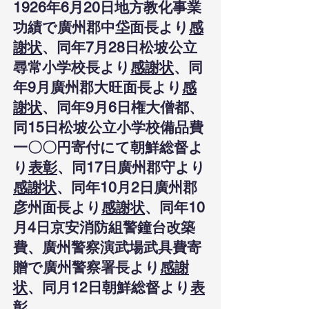
1926年6月20日地方教化事業
功績で廣州郡中垈面長より
感
謝状
、同年7月28日松坡公立
尋常小学校長より
感謝状
、同
年9月廣州郡大旺面長より
感
謝状
、同年9月6日権大僧都、
同15日松坡公立小学校備品費
一〇〇円寄付にて朝鮮総督よ
り
表彰
、同17日廣州郡守より
感謝状
、同年10月2日廣州郡
彦州面長より
感謝状
、同年10
月4日京安消防組警鐘台改築
費、廣州警察演武場武具費寄
贈で廣州警察署長より
感謝
状
、同月12日朝鮮総督より
表
彰