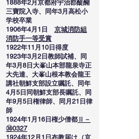
1888年2月京都府宇治郡醍醐
三寶院入寺、同年3月高松小
学校卒業
1906年4月1日
京城消防組
消防手一等受賞
1922年11月10日得度
1923年3月2日教師試補、同
年3月8日大峯山本部龍泉寺正
大先達、大峯山根本教会龍王
講社朝鮮支部設立嘱託、同年
4月5日同朝鮮支部長嘱託、同
年9月5日権律師、同月21日律
師
1924年1月16日権少僧都
Ⅱ－
㊳0327
1924年12月1日布教届け（京