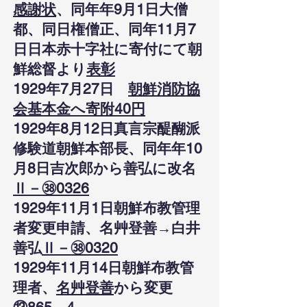
感謝状
、同年年9月1日大僧
都、同日権僧正、同年11月7
日日本赤十字社に寄付にて朝
鮮総督より
表彰
1929年7月27日
朝鮮消防協
会基本金へ寄附40円
1929年8月12日真言宗醍醐派
修験道朝鮮本部長、同年年10
月8日吉次郎から善弘に改名
Ⅱ－㊳0326
1929年11月1日朝鮮布教管理
者変更申請、名艸登善→白井
善弘
Ⅱ－㊳0320
1929年11月14日朝鮮布教管
理者、
名艸登善
から変更