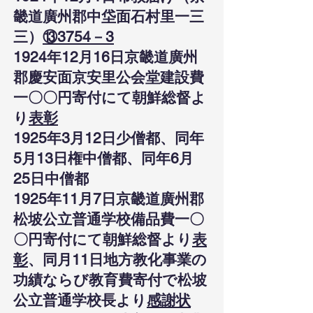
畿道廣州郡中垈面石村里一三
三）
⑬3754－3
1924年12月16日京畿道廣州
郡慶安面京安里公会堂建設費
一〇〇円寄付にて朝鮮総督よ
り
表彰
1925年3月12日少僧都、同年
5月13日権中僧都、同年6月
25日中僧都
1925年11月7日京畿道廣州郡
松坡公立普通学校備品費一〇
〇円寄付にて朝鮮総督より
表
彰
、同月11日地方教化事業の
功績ならび教育費寄付で松坡
公立普通学校長より
感謝状