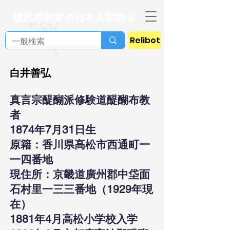
植民地朝鮮の日本人宗教者
Relibot
白井善弘
真言宗醍醐派修験道醍醐布教
者
1874年7月31日生
原籍：香川県高松市西通町一
一四番地
現住所：京畿道廣州郡中垈面
石村里一三三番地（1929年現
在）
1881年4月高松小学校入学