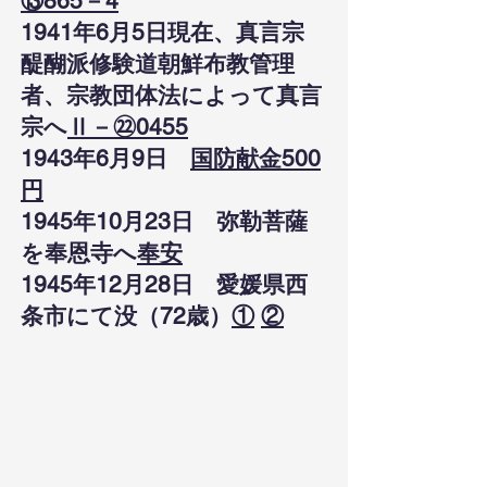
⑬865－4
1941年6月5日現在、真言宗
醍醐派修験道朝鮮布教管理
者、宗教団体法によって真言
宗へ
Ⅱ－㉒0455
1943年6月9日
国防献金500
円
1945年10月23日 弥勒菩薩
を奉恩寺へ
奉安
1945年12月28日 愛媛県西
条市にて没（72歳）
①
②