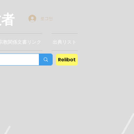
教者
로그인
宗教関係文書リンク
出典リスト
Relibot