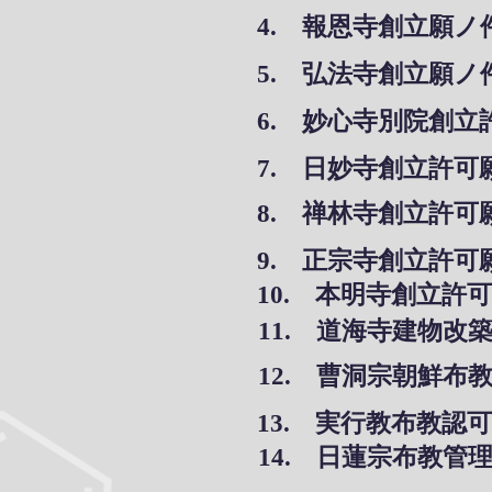
4. 報恩寺創立願
5. 弘法寺創立願
6. 妙心寺別院創
7. 日妙寺創立許
8. 禅林寺創立許
9. 正宗寺創立許
10. 本明寺創立許
11. 道海寺建物改
12. 曹洞宗朝鮮布
13. 実行教布教認
14. 日蓮宗布教管