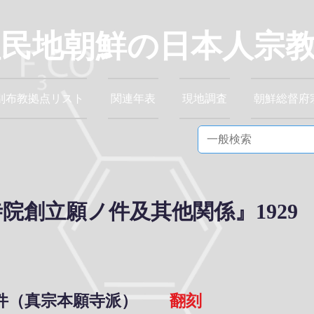
植民地朝鮮の日本人宗
別布教拠点リスト
関連年表
現地調査
朝鮮総督府
院創立願ノ件及其他関係』1929
ノ件（真宗本願寺派）
翻刻