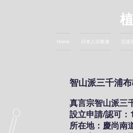
Home
日本人宗教者
宗派
智山派三千浦布
真言宗智山派三
設立申請/認可：19
所在地：慶尚南