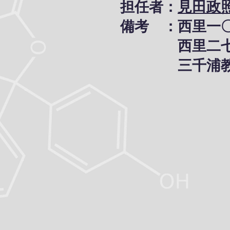
担任者：
見田政
備考 ：西里一〇三(
西里二七八→同仙
三千浦教会(19