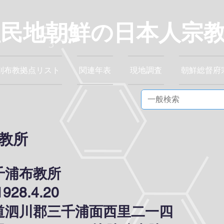
植民地朝鮮の日本人宗
別布教拠点リスト
関連年表
現地調査
朝鮮総督府
教所
千浦布教所
28.4.20
道泗川郡三千浦面西里二一四