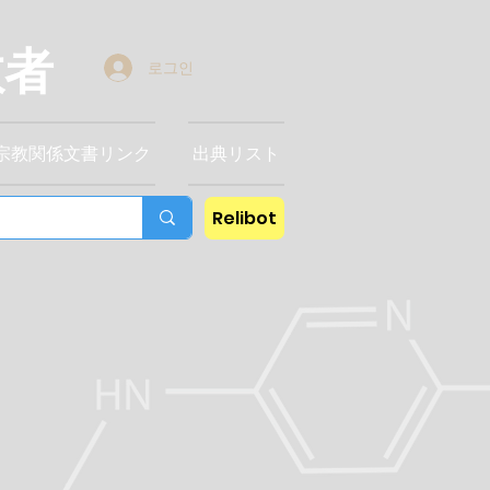
教者
로그인
宗教関係文書リンク
出典リスト
Relibot