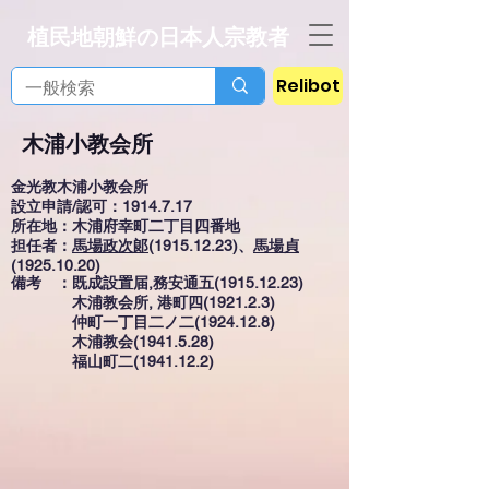
植民地朝鮮の日本人宗教者
Relibot
木浦小教会所
金光教木浦小教会所
設立申請/認可：1914.7.17
所在地：木浦府幸町二丁目四番地
担任者：
馬場政次郞
(1915.12.23)、
馬場貞
(1925.10.20)
備考 ：既成設置届,務安通五(1915.12.23)
木浦教会所, 港町四(1921.2.3)
仲町一丁目二ノ二(1924.12.8)
木浦教会(1941.5.28)
福山町二(1941.12.2)