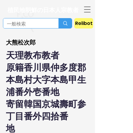
植民地朝鮮の日本人宗教者
Relibot
大熊松次郎
天理教布教者
原籍香川県仲多度郡
本島村大字本島甲生
浦番外壱番地
寄留韓国京城壽町参
丁目番外四拾番
地