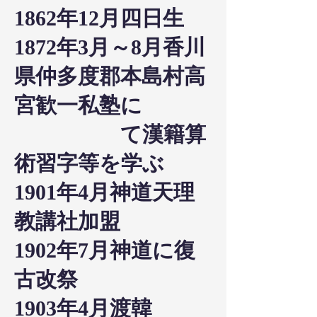
1862年12月四日生
1872年3月～8月香川
県仲多度郡本島村高
宮歓一私塾に
て漢籍算
術習字等を学ぶ
1901年4月神道天理
教講社加盟
1902年7月神道に復
古改祭
1903年4月渡韓