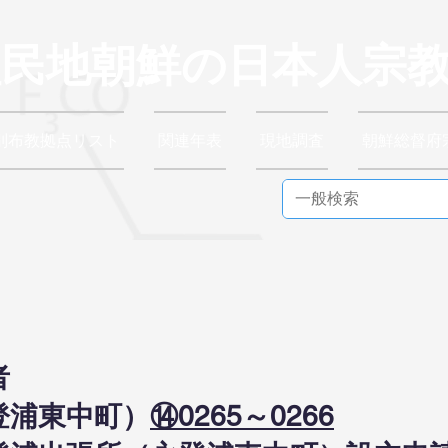
植民地朝鮮の日本人宗
別布教拠点リスト
関連年表
現地調査
朝鮮総督府
者
登浦東中町）
⑭0265～0266