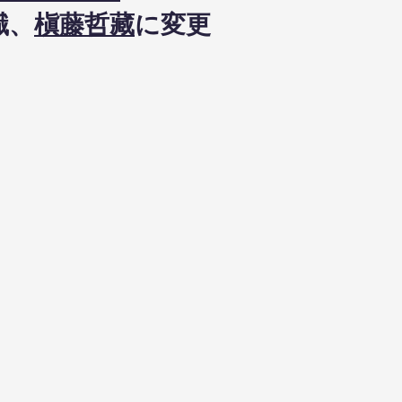
職、
槇藤哲藏
に変更