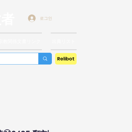
教者
로그인
宗教関係文書リンク
出典リスト
Relibot