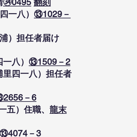
請
㉞0495
翻刻
里四一八）
⑬1029－
登浦）担任者届け
四一八）
⑬1509－2
登浦里四一八）担任者
⑬2656－6
目一五）住職、
龍末
⑬4074－3