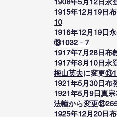
1908年5月12
1915年12月1
10
1916年12月1
⑬1032－7
1917年7月28
1917年8月10
梅山英夫
に変更
⑬1
1921年5月30
1921年5月9日
法幢
から変更
⑬26
1925年12月2