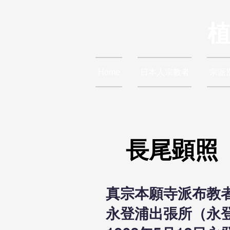
Home
日本人宗教者
宗派
長尾顕照
真宗本願寺派布教
永登浦出張所（永