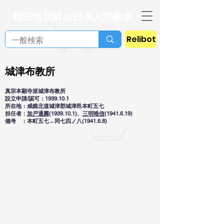
植民地朝鮮の日本人宗教者
Relibot
城津布教所
真宗本願寺派城津布教所
設立申請/認可：1939.10.1
所在地：咸鏡北道城津郡城津邑本町五七
担任者：
加戸通圓
(1939.10.1)、
三明唯信
(1941.6.19)
備考 ：本町五七→同七四ノ八(1941.6.8)