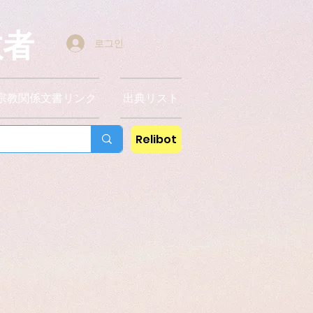
教者
로그인
宗教関係文書リンク
出典リスト
Relibot