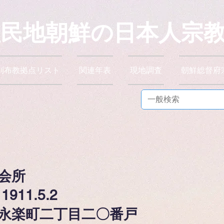
植民地朝鮮の日本人宗
別布教拠点リスト
関連年表
現地調査
朝鮮総督府
会所
11.5.2
永楽町二丁目二〇番戸