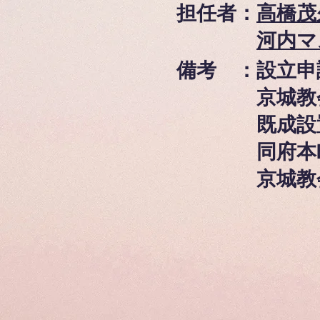
担任者：
高橋茂
河内マ
備考 ：設立申請（
京城教会所(19
既成設置届,永
同府本町二、五
京城教会(194