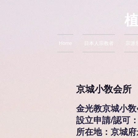
Home
日本人宗教者
宗派
京城小敎会所
金光教京城小敎
設立申請/認可：19
所在地：京城府