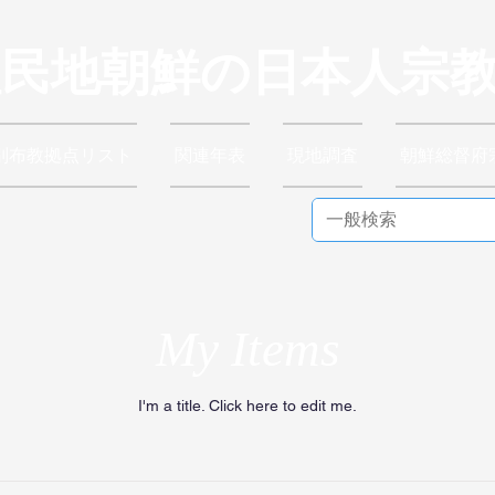
植民地朝鮮の日本人宗
別布教拠点リスト
関連年表
現地調査
朝鮮総督府
My Items
I'm a title. ​Click here to edit me.