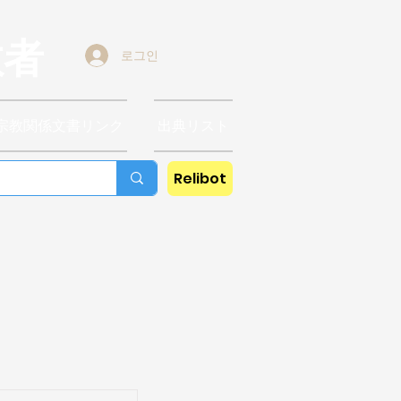
教者
로그인
宗教関係文書リンク
出典リスト
Relibot